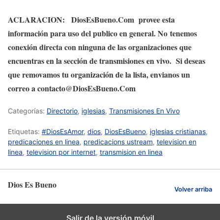
ACLARACION: DiosEsBueno.Com provee esta
información para uso del publico en general. No tenemos
conexión directa con ninguna de las organizaciones que
encuentras en la sección de transmisiones en vivo. Si deseas
que removamos tu organización de la lista, envianos un
correo a contacto@DiosEsBueno.Com
Categorías:
Directorio
,
iglesias
,
Transmisiones En Vivo
Etiquetas:
#DiosEsAmor
,
dios
,
DiosEsBueno
,
iglesias cristianas
,
predicaciones en linea
,
predicacions ustream
,
television en
linea
,
television por internet
,
transmision en linea
Dios Es Bueno
Volver arriba
Salir de la versión móvil