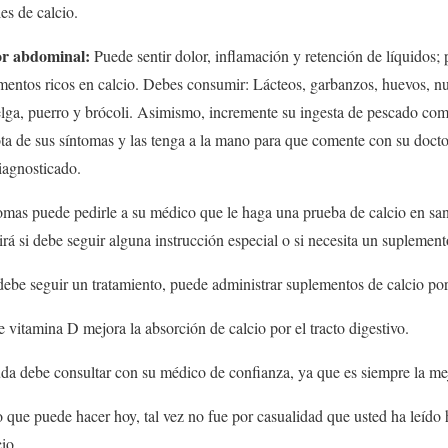
es de calcio.
lor abdominal:
Puede sentir dolor, inflamación y retención de líquidos; 
imentos ricos en calcio. Debes consumir: Lácteos, garbanzos, huevos, nu
elga, puerro y brócoli. Asimismo, incremente su ingesta de pescado co
a de sus síntomas y las tenga a la mano para que comente con su docto
iagnosticado.
ntomas puede pedirle a su médico que le haga una prueba de calcio en san
irá si debe seguir alguna instrucción especial o si necesita un suplemen
debe seguir un tratamiento, puede administrar suplementos de calcio por 
 vitamina D mejora la absorción de calcio por el tracto digestivo.
da debe consultar con su médico de confianza, ya que es siempre la me
o que puede hacer hoy, tal vez no fue por casualidad que usted ha leído
io.