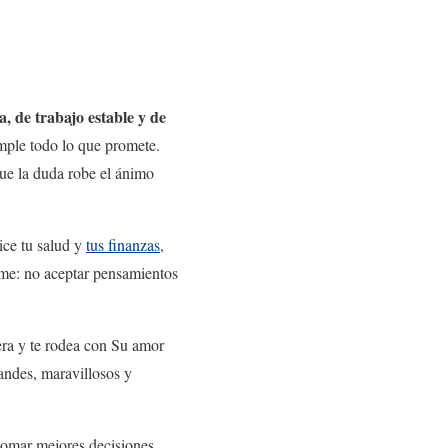
, de trabajo estable y de
mple todo lo que promete.
que la duda robe el ánimo
ice tu salud y
tus finanzas
,
rme: no aceptar pensamientos
pera y te rodea con Su amor
andes, maravillosos y
tomar mejores decisiones.