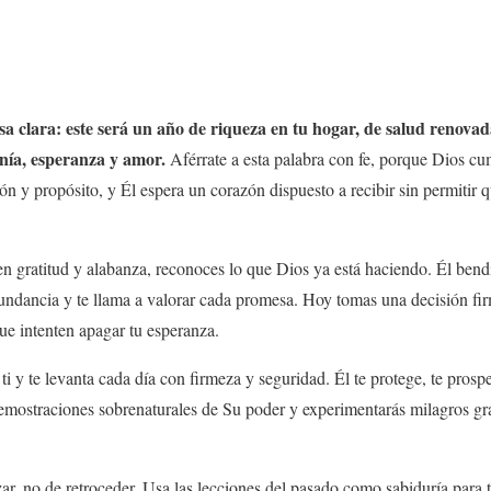
a clara: este será un año de riqueza en tu hogar, de salud renovada
nía, esperanza y amor.
Aférrate a esta palabra con fe, porque Dios cu
ón y propósito, y Él espera un corazón dispuesto a recibir sin permitir 
n gratitud y alabanza, reconoces lo que Dios ya está haciendo. Él bend
bundancia y te llama a valorar cada promesa. Hoy tomas una decisión fi
que intenten apagar tu esperanza.
ti y te levanta cada día con firmeza y seguridad. Él te protege, te pros
demostraciones sobrenaturales de Su poder y experimentarás milagros gr
r, no de retroceder. Usa las lecciones del pasado como sabiduría para 