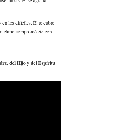
enseñanzas. Él se agrada
n los difíciles, Él te cubre
ón clara: comprométete con
re, del Hijo y del Espíritu