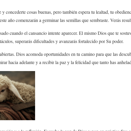
 y concederte cosas buenas, pero también espera tu lealtad, tu obedienc
te año comenzarán a germinar las semillas que sembraste. Verás result
asado cuando el cansancio intente aparecer. El mismo Dios que te sostuv
ulos, superarás dificultades y avanzarás fortalecido por Su poder.
s abiertas. Dios acomoda oportunidades en tu camino para que las descubr
mirar hacia adelante y a recibir la paz y la felicidad que tanto has anhela