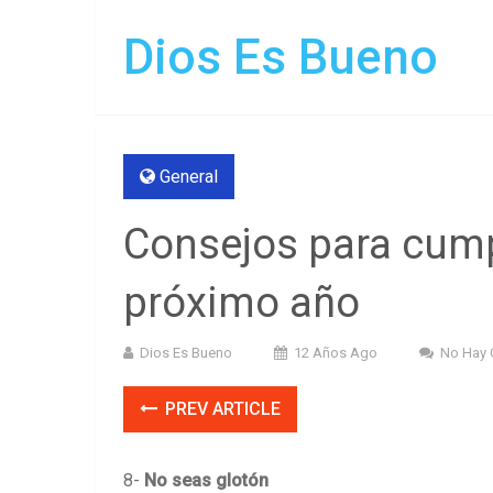
Dios Es Bueno
General
Consejos para cumpl
próximo año
Dios Es Bueno
12 Años Ago
No Hay 
PREV ARTICLE
8-
No seas glotón