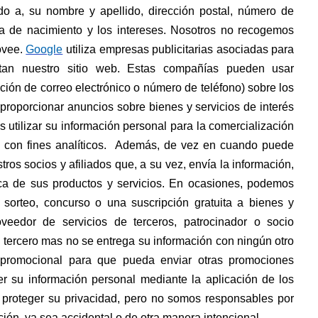
ado a, su nombre y apellido, dirección postal, número de
cha de nacimiento y los intereses. Nosotros no recogemos
ovee.
Google
utiliza empresas publicitarias asociadas para
itan nuestro sitio web. Estas compañías pueden usar
ección de correo electrónico o número de teléfono) sobre los
 proporcionar anuncios sobre bienes y servicios de interés
 utilizar su información personal para la comercialización
 o con fines analíticos. Además, de vez en cuando puede
ros socios y afiliados que, a su vez, envía la información,
rca de sus productos y servicios. En ocasiones, podemos
 sorteo, concurso o una suscripción gratuita a bienes y
oveedor de servicios de terceros, patrocinador o socio
 tercero mas no se entrega su información con ningún otro
o promocional para que pueda enviar otras promociones
er su información personal mediante la aplicación de los
 proteger su privacidad, pero no somos responsables por
ción, ya sea accidental o de otra manera intencional.