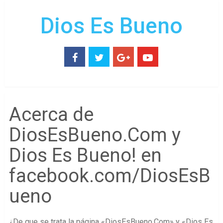
Dios Es Bueno
Acerca de
DiosEsBueno.Com y
Dios Es Bueno! en
facebook.com/DiosEsB
ueno
¿De que se trata la página «DiosEsBueno.Com» y «Dios Es