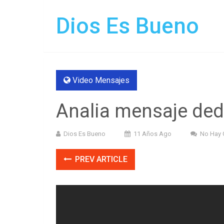
Dios Es Bueno
Video Mensajes
Analia mensaje ded
Dios Es Bueno
11 Años Ago
No Hay 
PREV ARTICLE