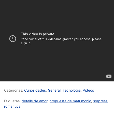
Categorías:
Curiosidades
,
General
,
Tecnologia
,
Videos
Etiquetas:
detalle de amor
,
propuesta de matrimonio
,
sorpresa
romantica