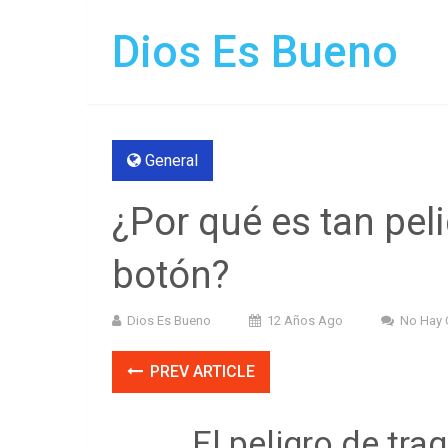
Dios Es Bueno
General
¿Por qué es tan peli
botón?
Dios Es Bueno
12 Años Ago
No Hay 
PREV ARTICLE
El peligro de tra