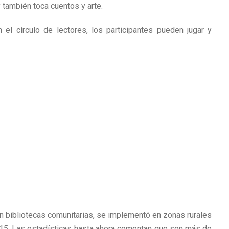
 también toca cuentos y arte.
el círculo de lectores, los participantes pueden jugar y
en bibliotecas comunitarias, se implementó en zonas rurales
2015. Las estadísticas hasta ahora comentan que son más de