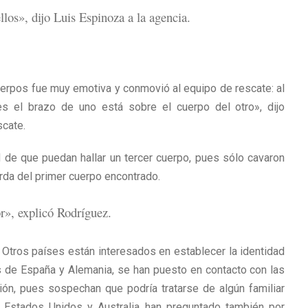
llos», dijo Luis Espinoza a la agencia.
uerpos fue muy emotiva y conmovió al equipo de rescate: al
s el brazo de uno está sobre el cuerpo del otro», dijo
scate.
d de que puedan hallar un tercer cuerpo, pues sólo cavaron
erda del primer cuerpo encontrado.
or», explicó Rodríguez.
 Otros países están interesados ​​en establecer la identidad
 de España y Alemania, se han puesto en contacto con las
ón, pues sospechan que podría tratarse de algún familiar
s Estados Unidos y Australia han preguntado también por