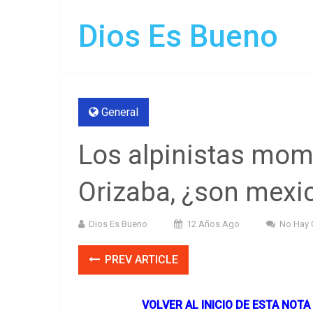
Dios Es Bueno
General
Los alpinistas momi
Orizaba, ¿son mexi
Dios Es Bueno
12 Años Ago
No Hay 
PREV ARTICLE
VOLVER AL INICIO DE ESTA NOTA