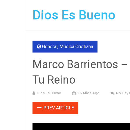
Dios Es Bueno
General
,
Música Cristiana
Marco Barrientos –
Tu Reino
Dios Es Bueno
15 Años Ago
No Hay 
PREV ARTICLE