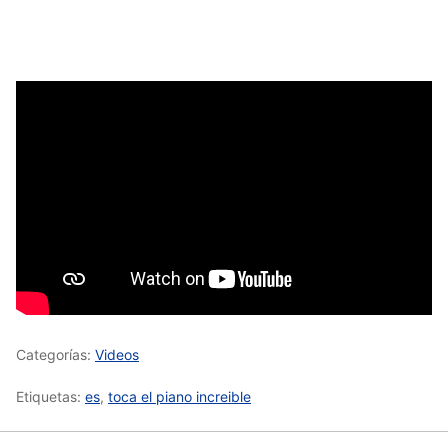
Categorías:
Videos
Etiquetas:
es
,
toca el piano increible