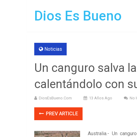
Dios Es Bueno
Noticias
Un canguro salva la
calentándolo con s
DiosEsBueno.Com
13 Años Ago
No 
PREV ARTICLE
Australia.- Un cangu