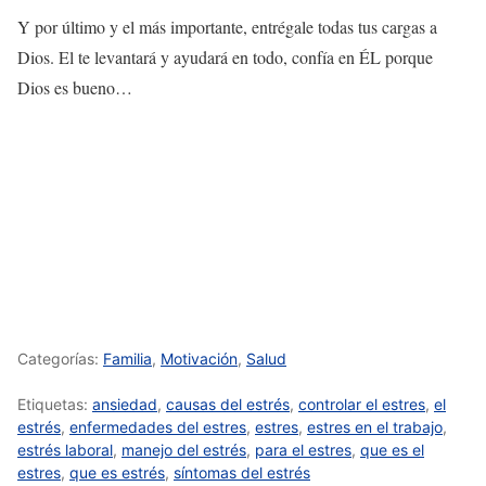
Y por último y el más importante, entrégale todas tus cargas a
Dios. El te levantará y ayudará en todo, confía en ÉL porque
Dios es bueno…
Categorías:
Familia
,
Motivación
,
Salud
Etiquetas:
ansiedad
,
causas del estrés
,
controlar el estres
,
el
estrés
,
enfermedades del estres
,
estres
,
estres en el trabajo
,
estrés laboral
,
manejo del estrés
,
para el estres
,
que es el
estres
,
que es estrés
,
síntomas del estrés