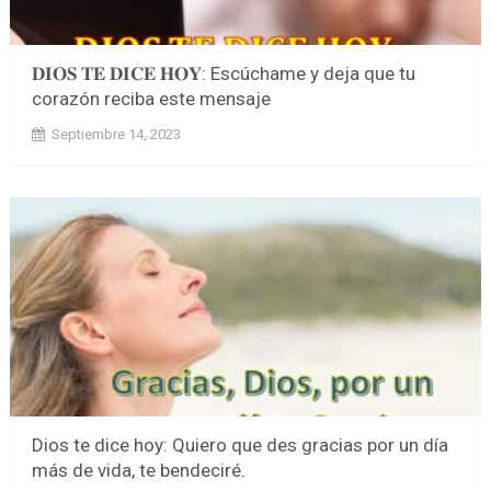
𝐃𝐈𝐎𝐒 𝐓𝐄 𝐃𝐈𝐂𝐄 𝐇𝐎𝐘: Escúchame y deja que tu
corazón reciba este mensaje
Septiembre 14, 2023
Dios te dice hoy: Quiero que des gracias por un día
más de vida, te bendeciré.