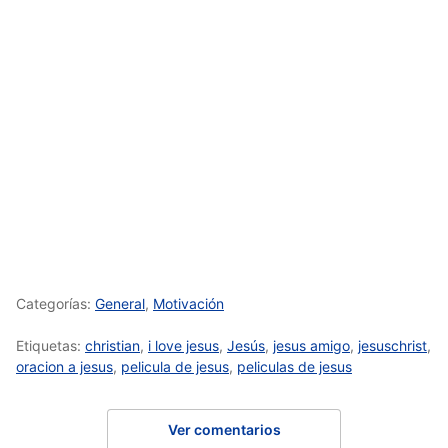
Categorías:
General
,
Motivación
Etiquetas:
christian
,
i love jesus
,
Jesús
,
jesus amigo
,
jesuschrist
,
oracion a jesus
,
pelicula de jesus
,
peliculas de jesus
Ver comentarios