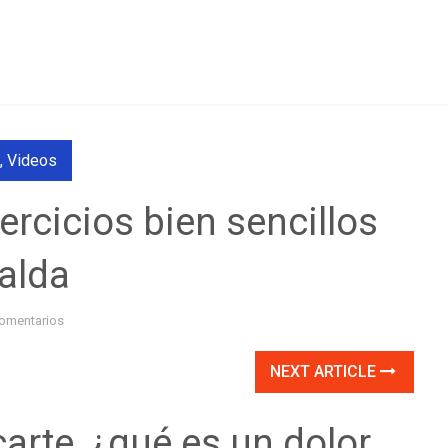
,
Videos
rcicios bien sencillos
palda
omentarios
NEXT ARTICLE
arte, ¿qué es un dolor