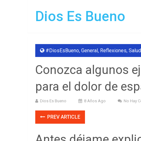
Dios Es Bueno
#DiosEsBueno
,
General
,
Reflexiones
,
Salud
Conozca algunos eje
para el dolor de es
Dios Es Bueno
8 Años Ago
No Hay C
PREV ARTICLE
Antes déjame explic