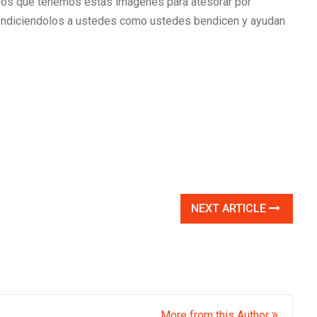
os que tenemos estas imágenes para atesorar por
endiciendolos a ustedes como ustedes bendicen y ayudan
NEXT ARTICLE
More from this Author