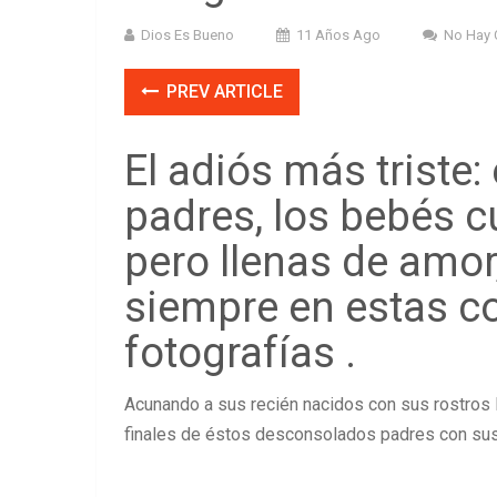
Dios Es Bueno
11 Años Ago
No Hay 
PREV ARTICLE
El adiós más triste:
padres, los bebés c
pero llenas de amor
siempre en estas 
fotografías .
Acunando a sus recién nacidos con sus rostros
finales de éstos desconsolados padres con su