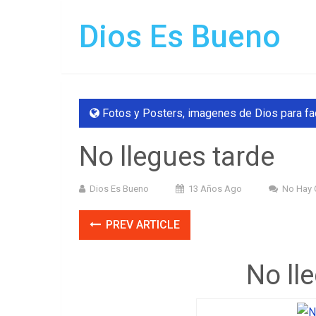
Dios Es Bueno
Fotos y Posters
,
imagenes de Dios para f
No llegues tarde
Dios Es Bueno
13 Años Ago
No Hay 
PREV ARTICLE
No ll