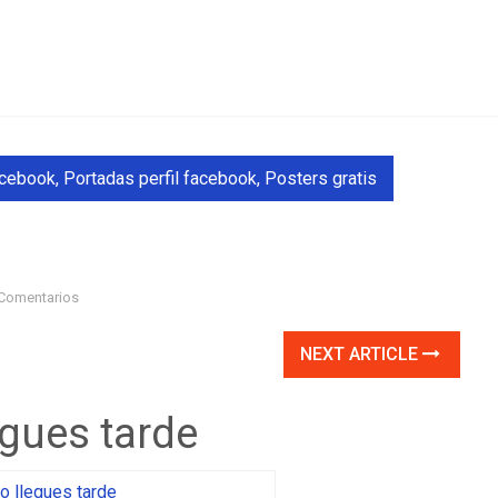
acebook
,
Portadas perfil facebook
,
Posters gratis
Comentarios
NEXT ARTICLE
egues tarde