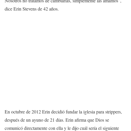
Nosotros no tratamos de cambiarlas, simplemente las amamos”,
dice Erin Stevens de 42 años.
En octubre de 2012 Erin decidió fundar la iglesia para strippers,
después de un ayuno de 21 días. Erin afirma que Dios se
comunicó directamente con ella y le dijo cuál sería el siguiente