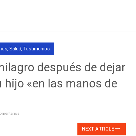
ones
,
Salud
,
Testimonios
milagro después de dejar
u hijo «en las manos de
omentarios
NEXT ARTICLE