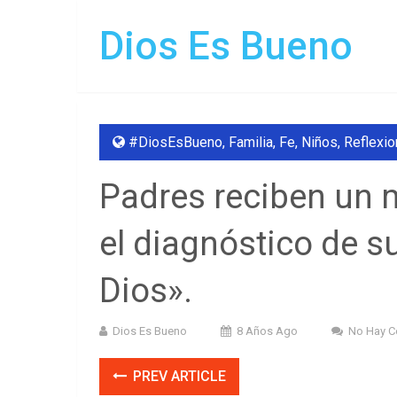
Dios Es Bueno
#DiosEsBueno
,
Familia
,
Fe
,
Niños
,
Reflexi
Padres reciben un 
el diagnóstico de s
Dios».
Dios Es Bueno
8 Años Ago
No Hay C
PREV ARTICLE