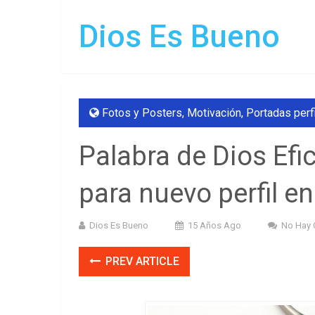
Dios Es Bueno
Fotos y Posters
,
Motivación
,
Portadas perf
Palabra de Dios Efi
para nuevo perfil e
Dios Es Bueno
15 Años Ago
No Hay 
PREV ARTICLE