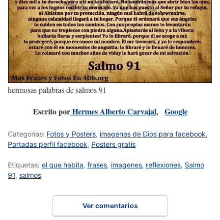
hermosas palabras de salmos 91
Escrito por
Hermes Alberto Carvajal
,
Google
Categorías:
Fotos y Posters
,
imagenes de Dios para facebook
,
Portadas perfil facebook
,
Posters gratis
Etiquetas:
el que habita
,
frases
,
imagenes
,
reflexiones
,
Salmo
91
,
salmos
Ver comentarios