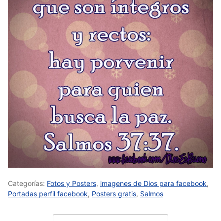
Categorías:
Fotos y Posters
,
imagenes de Dios para facebook
,
Portadas perfil facebook
,
Posters gratis
,
Salmos