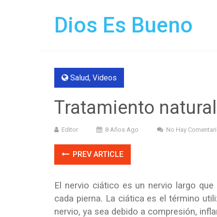
Dios Es Bueno
Salud
,
Videos
Tratamiento natural 
Editor
8 Años Ago
No Hay Comentar
PREV ARTICLE
El nervio ciático es un nervio largo qu
cada pierna. La ciática es el término util
nervio, ya sea debido a compresión, infla