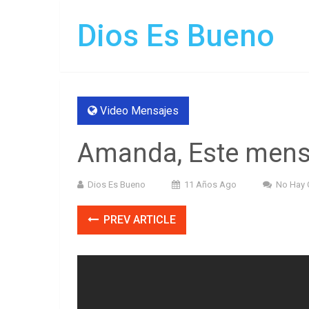
Dios Es Bueno
Video Mensajes
Amanda, Este mensa
Dios Es Bueno
11 Años Ago
No Hay 
PREV ARTICLE