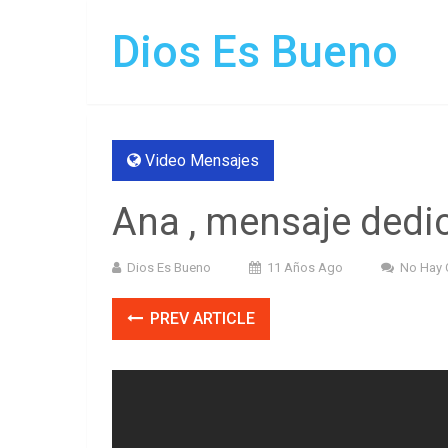
Dios Es Bueno
Video Mensajes
Ana , mensaje dedic
Dios Es Bueno
11 Años Ago
No Hay 
PREV ARTICLE