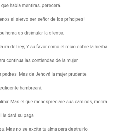
l que habla mentiras, perecerá.
enos al siervo ser señor de los príncipes!
su honra es disimular la ofensa.
ira del rey; Y su favor como el rocío sobre la hierba.
era continua las contiendas de la mujer.
s padres: Mas de Jehová la mujer prudente.
negligente hambreará.
alma: Mas el que menospreciare sus caminos, morirá.
 le dará su paga.
za; Mas no se excite tu alma para destruirlo.