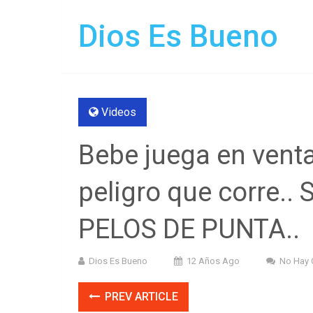
Dios Es Bueno
Videos
Bebe juega en venta
peligro que corre.
PELOS DE PUNTA..
Dios Es Bueno
12 Años Ago
No Hay 
PREV ARTICLE