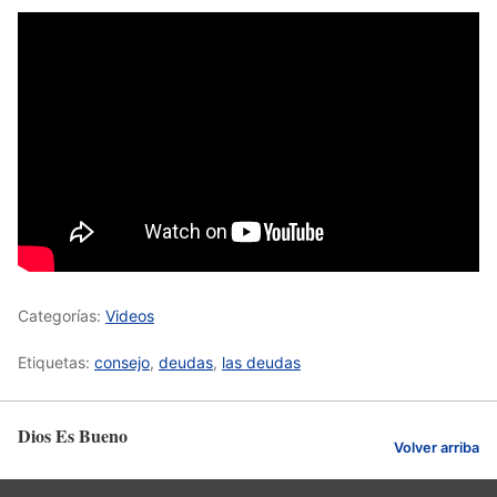
Categorías:
Videos
Etiquetas:
consejo
,
deudas
,
las deudas
Dios Es Bueno
Volver arriba