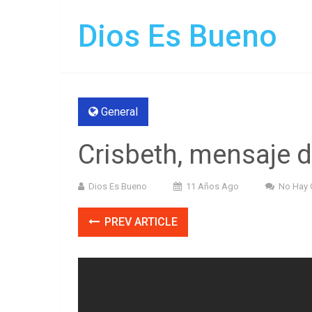
Dios Es Bueno
General
Crisbeth, mensaje d
Dios Es Bueno
11 Años Ago
No Hay 
PREV ARTICLE