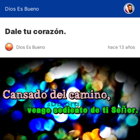
Dios Es Bueno
Dale tu corazón.
Dios Es Bueno
hace 13 años