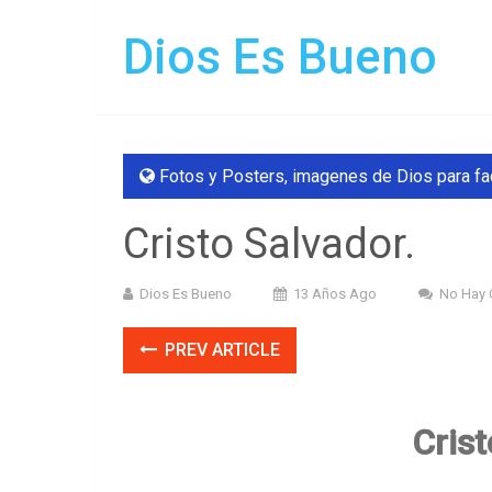
Dios Es Bueno
Fotos y Posters
,
imagenes de Dios para f
Cristo Salvador.
Dios Es Bueno
13 Años Ago
No Hay 
PREV ARTICLE
Crist