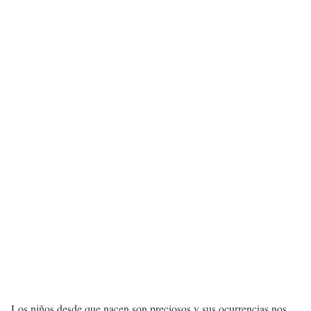
Los niños desde que nacen son preciosos y sus ocurrencias nos