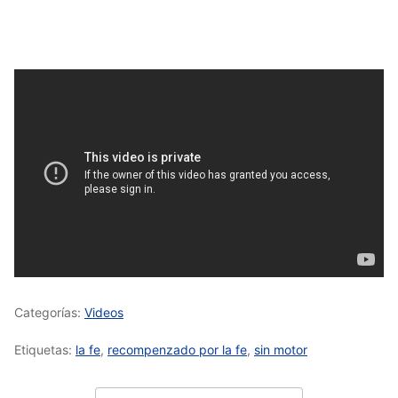
Categorías:
Videos
Etiquetas:
la fe
,
recompenzado por la fe
,
sin motor