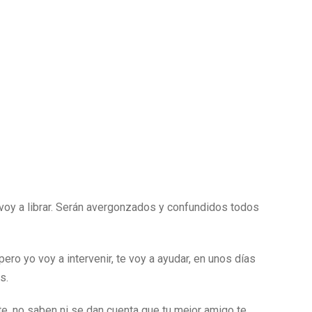
voy a librar. Serán avergonzados y confundidos todos
ero yo voy a intervenir, te voy a ayudar, en unos días
s.
, no saben ni se dan cuenta que tu mejor amigo te