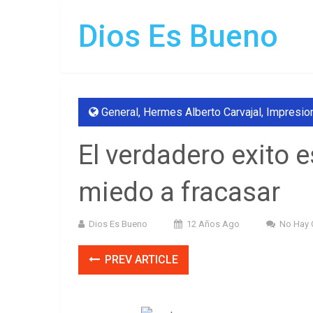
Dios Es Bueno
General
,
Hermes Alberto Carvajal
,
Impresio
El verdadero exito 
miedo a fracasar
Dios Es Bueno
12 Años Ago
No Hay 
PREV ARTICLE