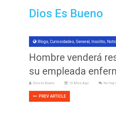
Dios Es Bueno
Blogs
,
Curiosidades
,
General
,
Insolito
,
Noti
Hombre venderá res
su empleada enfer
Dios Es Bueno
13 Años Ago
No Hay 
PREV ARTICLE