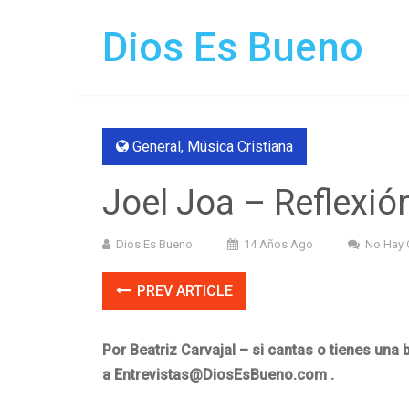
Dios Es Bueno
General
,
Música Cristiana
Joel Joa – Reflexió
Dios Es Bueno
14 Años Ago
No Hay 
PREV ARTICLE
Por Beatriz Carvajal – si cantas o tienes una
a
Entrevistas@DiosEsBueno.com
.