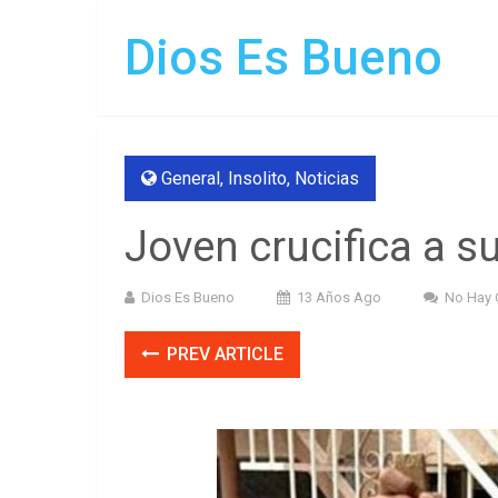
Dios Es Bueno
General
,
Insolito
,
Noticias
Joven crucifica a s
Dios Es Bueno
13 Años Ago
No Hay 
PREV ARTICLE