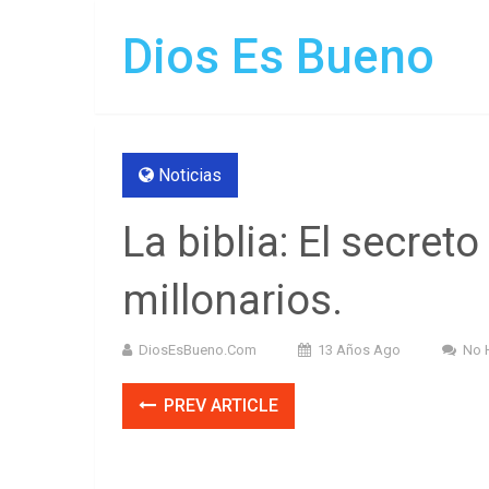
Dios Es Bueno
Noticias
La biblia: El secret
millonarios.
DiosEsBueno.Com
13 Años Ago
No 
PREV ARTICLE