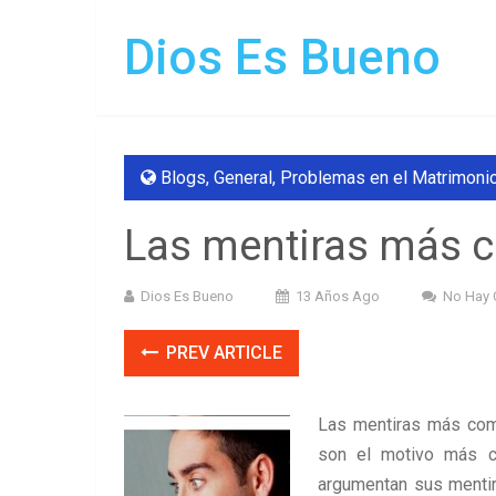
Dios Es Bueno
Blogs
,
General
,
Problemas en el Matrimoni
Las mentiras más 
Dios Es Bueno
13 Años Ago
No Hay 
PREV ARTICLE
Las mentiras más com
son el motivo más c
argumentan sus mentir