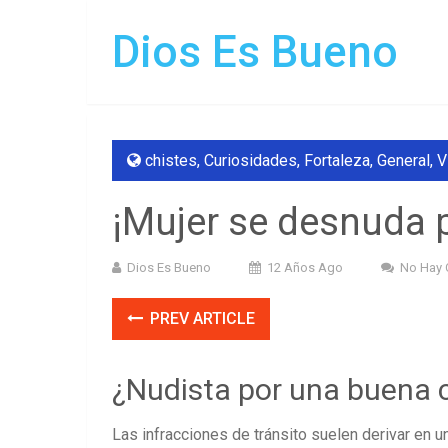
Dios Es Bueno
chistes
,
Curiosidades
,
Fortaleza
,
General
,
V
¡Mujer se desnuda p
Dios Es Bueno
12 Años Ago
No Hay 
PREV ARTICLE
¿Nudista por una buena 
Las infracciones de tránsito suelen derivar en u