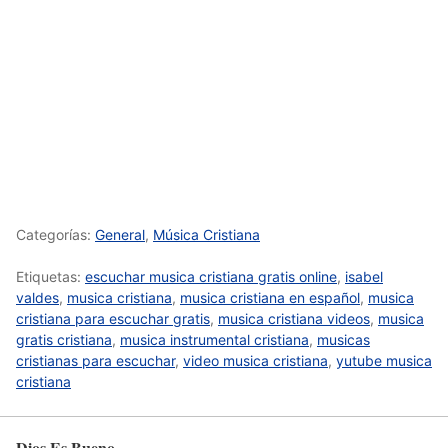
Categorías:
General
,
Música Cristiana
Etiquetas:
escuchar musica cristiana gratis online
,
isabel
valdes
,
musica cristiana
,
musica cristiana en español
,
musica
cristiana para escuchar gratis
,
musica cristiana videos
,
musica
gratis cristiana
,
musica instrumental cristiana
,
musicas
cristianas para escuchar
,
video musica cristiana
,
yutube musica
cristiana
Dios Es Bueno