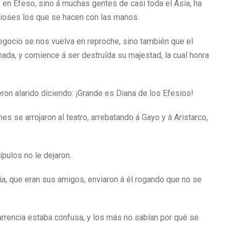
 en Efeso, sino á muchas gentes de casi toda el Asia, ha
dioses los que se hacen con las manos.
egocio se nos vuelva en reproche, sino también que el
ada, y comience á ser destruída su majestad, la cual honra
eron alarido diciendo: ¡Grande es Diana de los Efesios!
es se arrojaron al teatro, arrebatando á Gayo y á Aristarco,
ípulos no le dejaron.
a, que eran sus amigos, enviaron á él rogando que no se
currencia estaba confusa, y los más no sabían por qué se