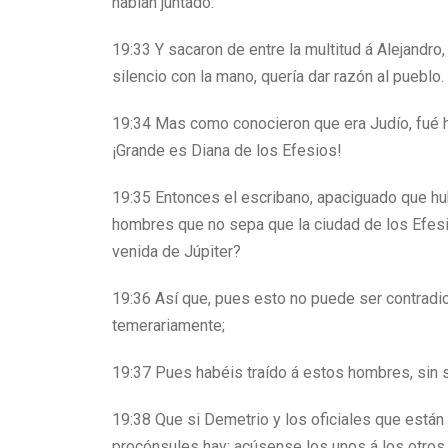
habían juntado.
19:33 Y sacaron de entre la multitud á Alejandr
silencio con la mano, quería dar razón al pueblo.
19:34 Mas como conocieron que era Judío, fué h
¡Grande es Diana de los Efesios!
19:35 Entonces el escribano, apaciguado que hub
hombres que no sepa que la ciudad de los Efesi
venida de Júpiter?
19:36 Así que, pues esto no puede ser contradi
temerariamente;
19:37 Pues habéis traído á estos hombres, sin 
19:38 Que si Demetrio y los oficiales que están 
procónsules hay; acúsense los unos á los otros.