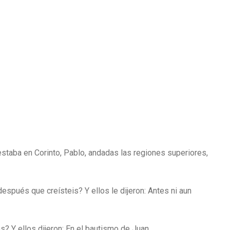
taba en Corinto, Pablo, andadas las regiones superiores,
después que creísteis? Y ellos le dijeron: Antes ni aun
? Y ellos dijeron: En el bautismo de Juan.