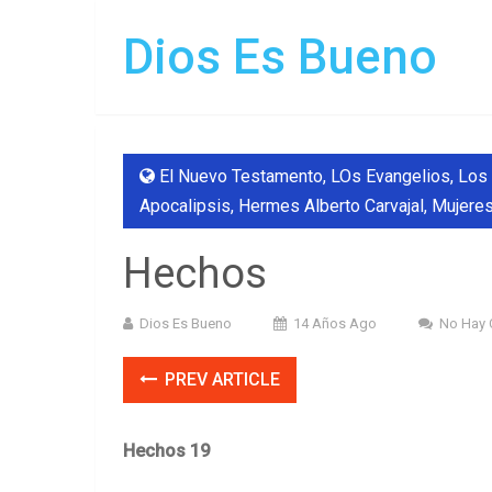
Dios Es Bueno
El Nuevo Testamento, LOs Evangelios, Los 
Apocalipsis
,
Hermes Alberto Carvajal
,
Mujeres
Hechos
Dios Es Bueno
14 Años Ago
No Hay 
PREV ARTICLE
Hechos 19