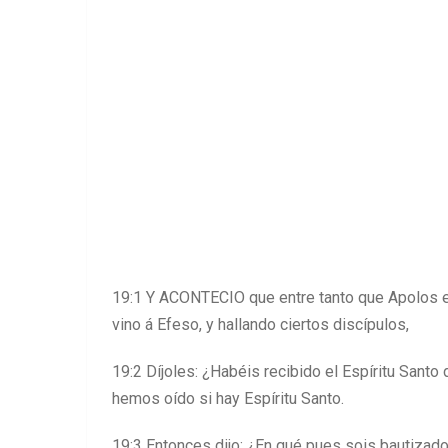
19:1 Y ACONTECIO que entre tanto que Apolos es
vino á Efeso, y hallando ciertos discípulos,
19:2 Díjoles: ¿Habéis recibido el Espíritu Santo 
hemos oído si hay Espíritu Santo.
19:3 Entonces dijo: ¿En qué pues sois bautizados