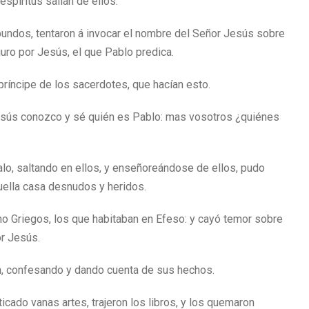
spíritus salían de ellos.
bundos, tentaron á invocar el nombre del Señor Jesús sobre
juro por Jesús, el que Pablo predica.
 príncipe de los sacerdotes, que hacían esto.
 Jesús conozco y sé quién es Pablo: mas vosotros ¿quiénes
alo, saltando en ellos, y enseñoreándose de ellos, pudo
uella casa desnudos y heridos.
mo Griegos, los que habitaban en Efeso: y cayó temor sobre
or Jesús.
n, confesando y dando cuenta de sus hechos.
ado vanas artes, trajeron los libros, y los quemaron