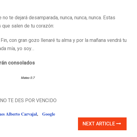
 no te dejará desamparada, nunca, nunca, nunca. Estas
s que salen de tu corazón:
l Fin, con gran gozo llenaré tu alma y por la mañana vendrá tu
mada mía, yo soy…
erán consolados
Mateo 5:7
NO TE DES POR VENCIDO
s Alberto Carvajal
,
Google
NEXT ARTICLE