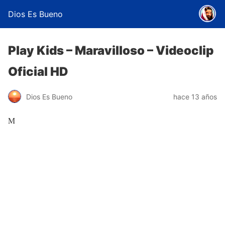
Dios Es Bueno
Play Kids – Maravilloso – Videoclip
Oficial HD
Dios Es Bueno
hace 13 años
M