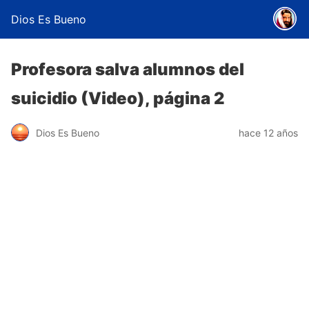
Dios Es Bueno
Profesora salva alumnos del
suicidio (Video), página 2
Dios Es Bueno
hace 12 años