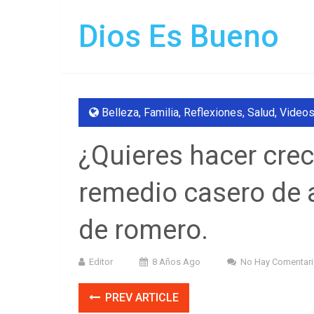
Dios Es Bueno
Belleza
,
Familia
,
Reflexiones
,
Salud
,
Video
¿Quieres hacer crec
remedio casero de a
de romero.
Editor
8 Años Ago
No Hay Comentar
PREV ARTICLE